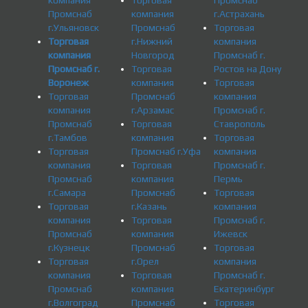
компания
Торговая
Промснаб
Промснаб
компания
г.Астрахань
г.Ульяновск
Промснаб
Торговая
Торговая
г.Нижний
компания
компания
Новгород
Промснаб г.
Промснаб г.
Торговая
Ростов на Дону
Воронеж
компания
Торговая
Торговая
Промснаб
компания
компания
г.Арзамас
Промснаб г.
Промснаб
Торговая
Ставрополь
г.Тамбов
компания
Торговая
Торговая
Промснаб г.Уфа
компания
компания
Торговая
Промснаб г.
Промснаб
компания
Пермь
г.Самара
Промснаб
Торговая
Торговая
г.Казань
компания
компания
Торговая
Промснаб г.
Промснаб
компания
Ижевск
г.Кузнецк
Промснаб
Торговая
Торговая
г.Орел
компания
компания
Торговая
Промснаб г.
Промснаб
компания
Екатеринбург
г.Волгоград
Промснаб
Торговая