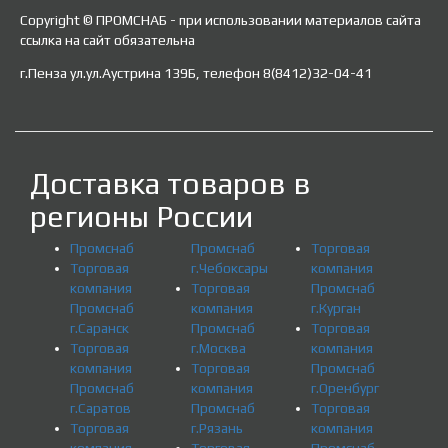
Copyright © ПРОМСНАБ - при использовании материалов сайта
ссылка на сайт обязательна
г.Пенза ул.ул.Аустрина 139Б, телефон 8(8412)32-04-41
Доставка товаров в
регионы России
Промснаб
Промснаб
Торговая
Торговая
г.Чебоксары
компания
компания
Торговая
Промснаб
Промснаб
компания
г.Курган
г.Саранск
Промснаб
Торговая
Торговая
г.Москва
компания
компания
Торговая
Промснаб
Промснаб
компания
г.Оренбург
г.Саратов
Промснаб
Торговая
Торговая
г.Рязань
компания