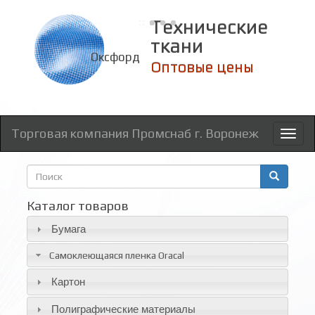
Технические
ткани
Оксфорд
Оптовые цены
Торговая компания Промснаб г. Воронеж
Toggl
naviga
Форма
поиска
Поиск
Каталог товаров
Бумага
Самоклеющаяся пленка Oracal
Картон
Полиграфические материалы