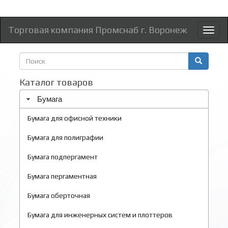
Торговая компания Промснаб г. Воронеж
Toggl
naviga
Форма
поиска
Поиск
Каталог товаров
Бумага
Бумага для офисной техники
Бумага для полиграфии
Бумага подпергамент
Бумага пергаментная
Бумага оберточная
Бумага для инженерных систем и плоттеров