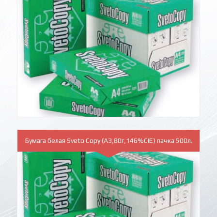
Бумага белая Sveto Copy (A3,80г,146%CIE) пачка 500л.