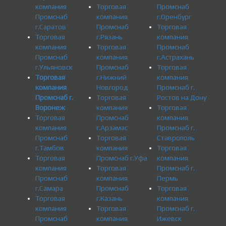
компания
Торговая
Промснаб
Промснаб
компания
г.Оренбург
г.Саратов
Промснаб
Торговая
Торговая
г.Рязань
компания
компания
Торговая
Промснаб
Промснаб
компания
г.Астрахань
г.Ульяновск
Промснаб
Торговая
Торговая
г.Нижний
компания
компания
Новгород
Промснаб г.
Промснаб г.
Торговая
Ростов на Дону
Воронеж
компания
Торговая
Торговая
Промснаб
компания
компания
г.Арзамас
Промснаб г.
Промснаб
Торговая
Ставрополь
г.Тамбов
компания
Торговая
Торговая
Промснаб г.Уфа
компания
компания
Торговая
Промснаб г.
Промснаб
компания
Пермь
г.Самара
Промснаб
Торговая
Торговая
г.Казань
компания
компания
Торговая
Промснаб г.
Промснаб
компания
Ижевск