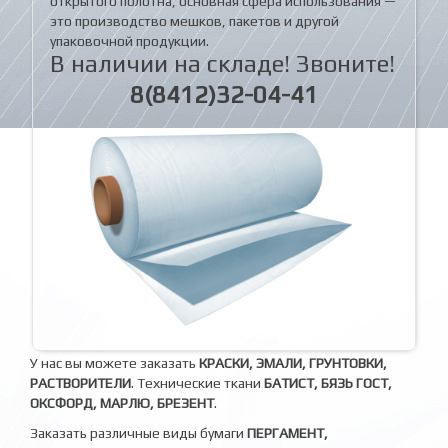
открытого полотна, основная сфера использования —
это производство мешков, пакетов и другой
упаковочной продукции.
В наличии на складе! Звоните!
8(8412)32-04-41
У нас вы можете заказать
КРАСКИ, ЭМАЛИ, ГРУНТОВКИ,
РАСТВОРИТЕЛИ
. Технические ткани
БАТИСТ, БЯЗЬ ГОСТ,
ОКСФОРД, МАРЛЮ, БРЕЗЕНТ
.
Заказать различные виды бумаги
ПЕРГАМЕНТ,