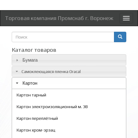
Торговая компания Промснаб г. Воронеж
Toggl
naviga
Форма
поиска
Поиск
Каталог товаров
Бумага
Самоклеющаяся пленка Oracal
Картон
Картон тарный
Картон электроизоляционный м. ЭВ
Картон переплётный
Картон хром-эрзац