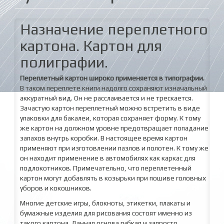
Назначение переплетного
картона. Картон для
полиграфии.
Переплетный картон широко применяется в типографии.
В таком переплете книги надолго сохраняют изначальный
аккуратный вид. Он не расслаивается и не трескается.
Зачастую картон переплетный можно встретить в виде
упаковки для бакалеи, которая сохраняет форму. К тому
же картон на должном уровне предотвращает попадание
запахов внутрь коробки. В настоящее время картон
применяют при изготовлении пазлов и полотен. К тому же
он находит применение в автомобилях как каркас для
подлокотников. Примечательно, что переплетенный
картон могут добавлять в козырьки при пошиве головных
уборов и кокошников.
Многие детские игры, блокноты, этикетки, плакаты и
бумажные изделия для рисования состоят именно из
такого картона. Данная основа гибкая и запросто