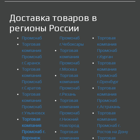
Доставка товаров в
регионы России
Промснаб
Промснаб
Торговая
Торговая
г.Чебоксары
компания
компания
Торговая
Промснаб
Промснаб
компания
г.Курган
г.Саранск
Промснаб
Торговая
Торговая
г.Москва
компания
компания
Торговая
Промснаб
Промснаб
компания
г.Оренбург
г.Саратов
Промснаб
Торговая
Торговая
г.Рязань
компания
компания
Торговая
Промснаб
Промснаб
компания
г.Астрахань
г.Ульяновск
Промснаб
Торговая
Торговая
г.Нижний
компания
компания
Новгород
Промснаб г.
Промснаб г.
Торговая
Ростов на Дону
Воронеж
компания
Торговая