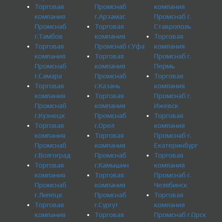
Торговая
Промснаб
компания
компания
г.Арзамас
Промснаб г.
Промснаб
Торговая
Ставрополь
г.Тамбов
компания
Торговая
Торговая
Промснаб г.Уфа
компания
компания
Торговая
Промснаб г.
Промснаб
компания
Пермь
г.Самара
Промснаб
Торговая
Торговая
г.Казань
компания
компания
Торговая
Промснаб г.
Промснаб
компания
Ижевск
г.Кузнецк
Промснаб
Торговая
Торговая
г.Орел
компания
компания
Торговая
Промснаб г.
Промснаб
компания
Екатеринбург
г.Волгоград
Промснаб
Торговая
Торговая
г.Камышин
компания
компания
Торговая
Промснаб г.
Промснаб
компания
Челябинск
г.Липецк
Промснаб
Торговая
Торговая
г.Сургут
компания
компания
Торговая
Промснаб г.Орск