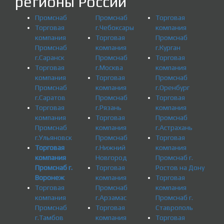
регионы России
Промснаб
Промснаб
Торговая
Торговая
г.Чебоксары
компания
компания
Торговая
Промснаб
Промснаб
компания
г.Курган
г.Саранск
Промснаб
Торговая
Торговая
г.Москва
компания
компания
Торговая
Промснаб
Промснаб
компания
г.Оренбург
г.Саратов
Промснаб
Торговая
Торговая
г.Рязань
компания
компания
Торговая
Промснаб
Промснаб
компания
г.Астрахань
г.Ульяновск
Промснаб
Торговая
Торговая
г.Нижний
компания
компания
Новгород
Промснаб г.
Промснаб г.
Торговая
Ростов на Дону
Воронеж
компания
Торговая
Торговая
Промснаб
компания
компания
г.Арзамас
Промснаб г.
Промснаб
Торговая
Ставрополь
г.Тамбов
компания
Торговая