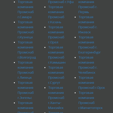
Торговая
Промснаб г.Уфа
компания
компания
Торговая
Промснаб г.
Промснаб
компания
Пермь
г.Самара
Промснаб
Торговая
Торговая
г.Казань
компания
компания
Торговая
Промснаб г.
Промснаб
компания
Ижевск
г.Кузнецк
Промснаб
Торговая
Торговая
г.Орел
компания
компания
Торговая
Промснаб г.
Промснаб
компания
Екатеринбург
г.Волгоград
Промснаб
Торговая
Торговая
г.Камышин
компания
компания
Торговая
Промснаб г.
Промснаб
компания
Челябинск
г.Липецк
Промснаб
Торговая
Торговая
г.Сургут
компания
компания
Торговая
Промснаб г.Орск
Промснаб
компания
Торговая
г.Энгельс
Промснаб
компания
Торговая
г.Ханты-
Промснаб
компания
Мансийск
г.Магнитогорск
Промснаб
Торговая