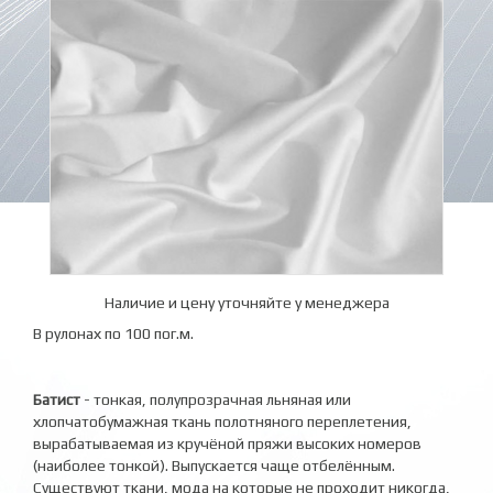
Наличие и цену уточняйте у менеджера
В рулонах по 100 пог.м.
Батист
- тонкая, полупрозрачная льняная или
хлопчатобумажная ткань полотняного переплетения,
вырабатываемая из кручёной пряжи высоких номеров
(наиболее тонкой). Выпускается чаще отбелённым.
Существуют ткани, мода на которые не проходит никогда,