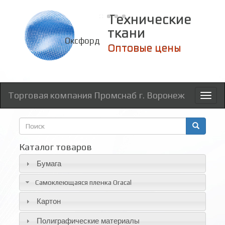
Технические
ткани
Оксфорд
Оптовые цены
Торговая компания Промснаб г. Воронеж
Toggl
naviga
Форма
поиска
Поиск
Каталог товаров
Бумага
Самоклеющаяся пленка Oracal
Картон
Полиграфические материалы