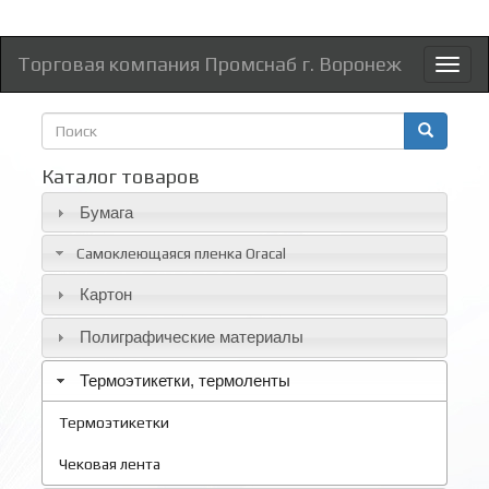
Торговая компания Промснаб г. Воронеж
Toggl
naviga
Форма
поиска
Поиск
Каталог товаров
Бумага
Самоклеющаяся пленка Oracal
Картон
Полиграфические материалы
Термоэтикетки, термоленты
Термоэтикетки
Чековая лента