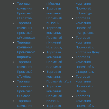
Торговая
г.Москва
компания
компания
Торговая
Промснаб
Промснаб
компания
г.Оренбург
г.Саратов
Промснаб
Торговая
Торговая
г.Рязань
компания
компания
Торговая
Промснаб
Промснаб
компания
г.Астрахань
г.Ульяновск
Промснаб
Торговая
Торговая
г.Нижний
компания
компания
Новгород
Промснаб г.
Промснаб г.
Торговая
Ростов на Дону
Воронеж
компания
Торговая
Торговая
Промснаб
компания
компания
г.Арзамас
Промснаб г.
Промснаб
Торговая
Ставрополь
г.Тамбов
компания
Торговая
Торговая
Промснаб г.Уфа
компания
компания
Торговая
Промснаб г.
Промснаб
компания
Пермь
г.Самара
Промснаб
Торговая
Торговая
г.Казань
компания
компания
Торговая
Промснаб г.