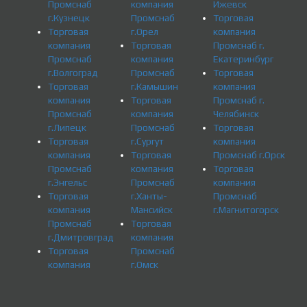
Промснаб
компания
Ижевск
г.Кузнецк
Промснаб
Торговая
Торговая
г.Орел
компания
компания
Торговая
Промснаб г.
Промснаб
компания
Екатеринбург
г.Волгоград
Промснаб
Торговая
Торговая
г.Камышин
компания
компания
Торговая
Промснаб г.
Промснаб
компания
Челябинск
г.Липецк
Промснаб
Торговая
Торговая
г.Сургут
компания
компания
Торговая
Промснаб г.Орск
Промснаб
компания
Торговая
г.Энгельс
Промснаб
компания
Торговая
г.Ханты-
Промснаб
компания
Мансийск
г.Магнитогорск
Промснаб
Торговая
г.Дмитровград
компания
Торговая
Промснаб
компания
г.Омск