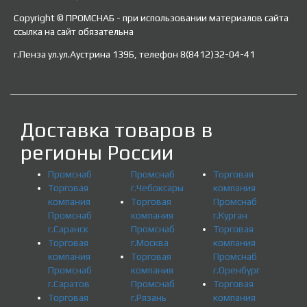
Copyright © ПРОМСНАБ - при использовании материалов сайта
ссылка на сайт обязательна
г.Пенза ул.ул.Аустрина 139Б, телефон 8(8412)32-04-41
Доставка товаров в
регионы России
Промснаб
Промснаб
Торговая
Торговая
г.Чебоксары
компания
компания
Торговая
Промснаб
Промснаб
компания
г.Курган
г.Саранск
Промснаб
Торговая
Торговая
г.Москва
компания
компания
Торговая
Промснаб
Промснаб
компания
г.Оренбург
г.Саратов
Промснаб
Торговая
Торговая
г.Рязань
компания