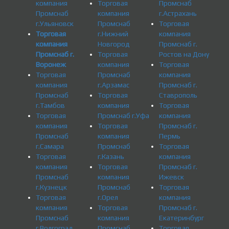
компания
Торговая
Промснаб
Промснаб
компания
г.Астрахань
г.Ульяновск
Промснаб
Торговая
Торговая
г.Нижний
компания
компания
Новгород
Промснаб г.
Промснаб г.
Торговая
Ростов на Дону
Воронеж
компания
Торговая
Торговая
Промснаб
компания
компания
г.Арзамас
Промснаб г.
Промснаб
Торговая
Ставрополь
г.Тамбов
компания
Торговая
Торговая
Промснаб г.Уфа
компания
компания
Торговая
Промснаб г.
Промснаб
компания
Пермь
г.Самара
Промснаб
Торговая
Торговая
г.Казань
компания
компания
Торговая
Промснаб г.
Промснаб
компания
Ижевск
г.Кузнецк
Промснаб
Торговая
Торговая
г.Орел
компания
компания
Торговая
Промснаб г.
Промснаб
компания
Екатеринбург
г.Волгоград
Промснаб
Торговая