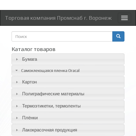
Торговая компания Промснаб г. Воронеж
Toggl
naviga
Форма
поиска
Поиск
Каталог товаров
Бумага
Самоклеющаяся пленка Oracal
Картон
Полиграфические материалы
Термоэтикетки, термоленты
Плёнки
Лакокрасочная продукция