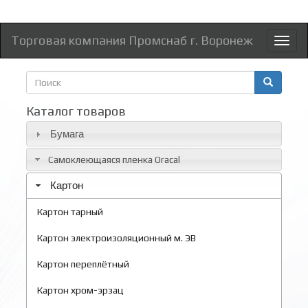
Торговая компания Промснаб г. Воронеж
Toggl
naviga
Форма
поиска
Поиск
Каталог товаров
Бумага
Самоклеющаяся пленка Oracal
Картон
Картон тарный
Картон электроизоляционный м. ЭВ
Картон переплётный
Картон хром-эрзац