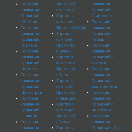
Торговая
Промснаб
компания
компания
г.Арзамас
Промснаб г.
Промснаб
Торговая
Ставрополь
г.Тамбов
компания
Торговая
Торговая
Промснаб г.Уфа
компания
компания
Торговая
Промснаб г.
Промснаб
компания
Пермь
г.Самара
Промснаб
Торговая
Торговая
г.Казань
компания
компания
Торговая
Промснаб г.
Промснаб
компания
Ижевск
г.Кузнецк
Промснаб
Торговая
Торговая
г.Орел
компания
компания
Торговая
Промснаб г.
Промснаб
компания
Екатеринбург
г.Волгоград
Промснаб
Торговая
Торговая
г.Камышин
компания
компания
Торговая
Промснаб г.
Промснаб
компания
Челябинск
г.Липецк
Промснаб
Торговая
Торговая
г.Сургут
компания
компания
Торговая
Промснаб г.Орск