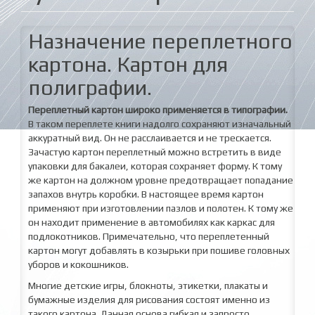
Назначение переплетного
картона. Картон для
полиграфии.
Переплетный картон широко применяется в типографии.
В таком переплете книги надолго сохраняют изначальный
аккуратный вид. Он не расслаивается и не трескается.
Зачастую картон переплетный можно встретить в виде
упаковки для бакалеи, которая сохраняет форму. К тому
же картон на должном уровне предотвращает попадание
запахов внутрь коробки. В настоящее время картон
применяют при изготовлении пазлов и полотен. К тому же
он находит применение в автомобилях как каркас для
подлокотников. Примечательно, что переплетенный
картон могут добавлять в козырьки при пошиве головных
уборов и кокошников.
Многие детские игры, блокноты, этикетки, плакаты и
бумажные изделия для рисования состоят именно из
такого картона. Данная основа гибкая и запросто