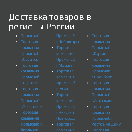
Доставка товаров в
регионы России
Промснаб
Промснаб
Торговая
Торговая
г.Чебоксары
компания
компания
Торговая
Промснаб
Промснаб
компания
г.Курган
г.Саранск
Промснаб
Торговая
Торговая
г.Москва
компания
компания
Торговая
Промснаб
Промснаб
компания
г.Оренбург
г.Саратов
Промснаб
Торговая
Торговая
г.Рязань
компания
компания
Торговая
Промснаб
Промснаб
компания
г.Астрахань
г.Ульяновск
Промснаб
Торговая
Торговая
г.Нижний
компания
компания
Новгород
Промснаб г.
Промснаб г.
Торговая
Ростов на Дону
Воронеж
компания
Торговая