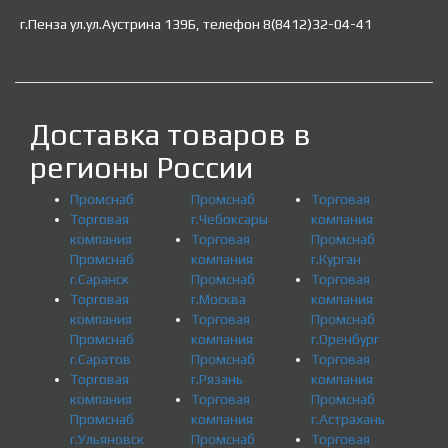
г.Пенза ул.ул.Аустрина 139Б, телефон 8(8412)32-04-41
Доставка товаров в
регионы России
Промснаб
Промснаб
Торговая
Торговая
г.Чебоксары
компания
компания
Торговая
Промснаб
Промснаб
компания
г.Курган
г.Саранск
Промснаб
Торговая
Торговая
г.Москва
компания
компания
Торговая
Промснаб
Промснаб
компания
г.Оренбург
г.Саратов
Промснаб
Торговая
Торговая
г.Рязань
компания
компания
Торговая
Промснаб
Промснаб
компания
г.Астрахань
г.Ульяновск
Промснаб
Торговая