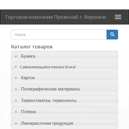
Торговая компания Промснаб г. Воронеж
Toggl
naviga
Форма
поиска
Поиск
Каталог товаров
Бумага
Самоклеющаяся пленка Oracal
Картон
Полиграфические материалы
Термоэтикетки, термоленты
Плёнки
Лакокрасочная продукция