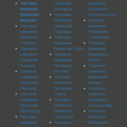
Торговая
г.Нижний
компания
компания
Новгород
Промснаб г.
Промснаб г.
Торговая
Ростов на Дону
Воронеж
компания
Торговая
Торговая
Промснаб
компания
компания
г.Арзамас
Промснаб г.
Промснаб
Торговая
Ставрополь
г.Тамбов
компания
Торговая
Торговая
Промснаб г.Уфа
компания
компания
Торговая
Промснаб г.
Промснаб
компания
Пермь
г.Самара
Промснаб
Торговая
Торговая
г.Казань
компания
компания
Торговая
Промснаб г.
Промснаб
компания
Ижевск
г.Кузнецк
Промснаб
Торговая
Торговая
г.Орел
компания
компания
Торговая
Промснаб г.
Промснаб
компания
Екатеринбург
г.Волгоград
Промснаб
Торговая
Торговая
г.Камышин
компания
компания
Торговая
Промснаб г.