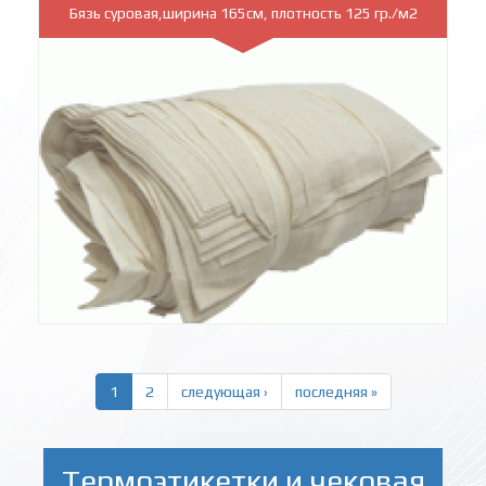
Бязь суровая,ширина 165см, плотность 125 гр./м2
1
2
следующая ›
последняя »
Термоэтикетки и чековая