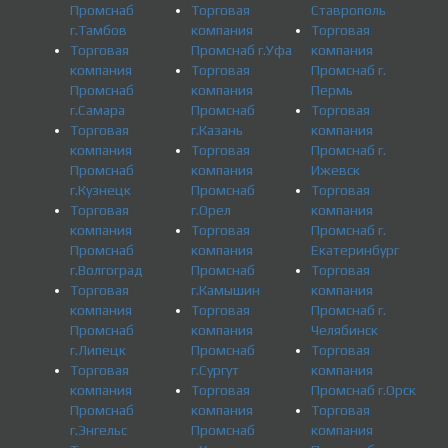
Промснаб
Торговая
Ставрополь
г.Тамбов
компания
Торговая
Торговая
Промснаб г.Уфа
компания
компания
Торговая
Промснаб г.
Промснаб
компания
Пермь
г.Самара
Промснаб
Торговая
Торговая
г.Казань
компания
компания
Торговая
Промснаб г.
Промснаб
компания
Ижевск
г.Кузнецк
Промснаб
Торговая
Торговая
г.Орел
компания
компания
Торговая
Промснаб г.
Промснаб
компания
Екатеринбург
г.Волгоград
Промснаб
Торговая
Торговая
г.Камышин
компания
компания
Торговая
Промснаб г.
Промснаб
компания
Челябинск
г.Липецк
Промснаб
Торговая
Торговая
г.Сургут
компания
компания
Торговая
Промснаб г.Орск
Промснаб
компания
Торговая
г.Энгельс
Промснаб
компания