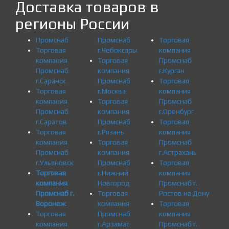
Доставка товаров в
регионы России
Промснаб
Промснаб
Торговая
Торговая
г.Чебоксары
компания
компания
Торговая
Промснаб
Промснаб
компания
г.Курган
г.Саранск
Промснаб
Торговая
Торговая
г.Москва
компания
компания
Торговая
Промснаб
Промснаб
компания
г.Оренбург
г.Саратов
Промснаб
Торговая
Торговая
г.Рязань
компания
компания
Торговая
Промснаб
Промснаб
компания
г.Астрахань
г.Ульяновск
Промснаб
Торговая
Торговая
г.Нижний
компания
компания
Новгород
Промснаб г.
Промснаб г.
Торговая
Ростов на Дону
Воронеж
компания
Торговая
Торговая
Промснаб
компания
компания
г.Арзамас
Промснаб г.