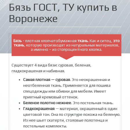
Бязь ГОСТ, ТУ купить в
Воронеже
Бязь
- плотная хлопчатобумажная
ткань
. Как и ситец,
это
ткань
,
которую производят из натуральных материалов,
а именно – из
стопроцентного хлопка.
Существует 4 вида бязи: суровая, беленая,
гладкокрашеная и набивная.
Самая плотная — суровая
. Это неокрашенная и
неотбеленная ткань. Применяется для пошива
спецодежды или обивки для мебели. Имеет
приятный кремовый оттенок.
Беленое полотно нежнее
. Это постельная ткань.
Гладкокрашеная
— материал, окрашенный в один
цветовой тон. Она по структуре похожа на беленую.
Из нее шьет скатерти, столовые полотенца и
постельные комплекты.