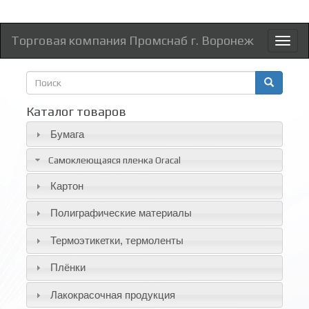
Торговая компания Промснаб г. Воронеж
Toggl
naviga
Форма
поиска
Поиск
Каталог товаров
Бумага
Самоклеющаяся пленка Oracal
Картон
Полиграфические материалы
Термоэтикетки, термоленты
Плёнки
Лакокрасочная продукция