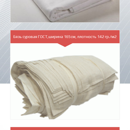
Бязь суровая ГОСТ,ширина 165см, плотность 142 гр./м2