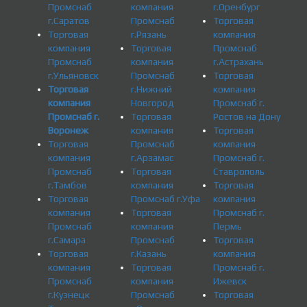
Промснаб
компания
г.Оренбург
г.Саратов
Промснаб
Торговая
Торговая
г.Рязань
компания
компания
Торговая
Промснаб
Промснаб
компания
г.Астрахань
г.Ульяновск
Промснаб
Торговая
Торговая
г.Нижний
компания
компания
Новгород
Промснаб г.
Промснаб г.
Торговая
Ростов на Дону
Воронеж
компания
Торговая
Торговая
Промснаб
компания
компания
г.Арзамас
Промснаб г.
Промснаб
Торговая
Ставрополь
г.Тамбов
компания
Торговая
Торговая
Промснаб г.Уфа
компания
компания
Торговая
Промснаб г.
Промснаб
компания
Пермь
г.Самара
Промснаб
Торговая
Торговая
г.Казань
компания
компания
Торговая
Промснаб г.
Промснаб
компания
Ижевск
г.Кузнецк
Промснаб
Торговая