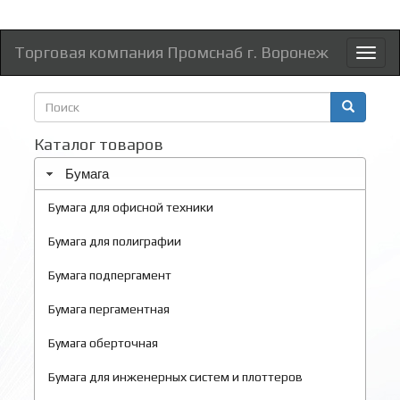
Торговая компания Промснаб г. Воронеж
Toggl
naviga
Форма
поиска
Поиск
Каталог товаров
Бумага
Бумага для офисной техники
Бумага для полиграфии
Бумага подпергамент
Бумага пергаментная
Бумага оберточная
Бумага для инженерных систем и плоттеров