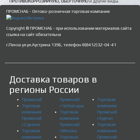
ПРОТИВОКОРРОЗИЙНУЮ, ОБЕРТОЧНУЮ
и другие виды.
ПРОМСНАБ - Оптово-розничная торговая компания
Copyright © ПРОМСНАБ - при использовании материалов сайта
ссылка на сайт обязательна
г.Пенза ул.ул.Аустрина 139Б, телефон 8(8412)32-04-41
Доставка товаров в
регионы России
Промснаб
Промснаб
Торговая
Торговая
г.Чебоксары
компания
компания
Торговая
Промснаб
Промснаб
компания
г.Курган
г.Саранск
Промснаб
Торговая
Торговая
г.Москва
компания
компания
Торговая
Промснаб